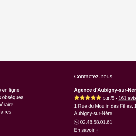
Contactez-nous
 en ligne
Agence d’Aubigny-sur-Nè
s obsèques
/5 -
161
avi
5.0
éraire
1 Rue du Moulin des Filles,
raires
Aubigny-sur-Nère
02.48.58.01.61
En savoir +