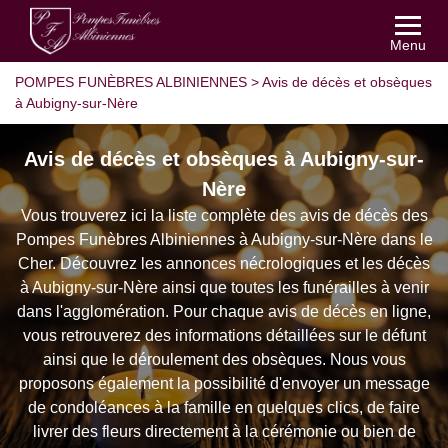
Menu
POMPES FUNÈBRES ALBINIENNES
>
Avis de décès et obsèques
à Aubigny-sur-Nère
Avis de décès et obsèques à Aubigny-sur-
Nère
Vous trouverez ici la liste complète des avis de décès des
Pompes Funèbres Albiniennes à Aubigny-sur-Nère dans le
Cher. Découvrez les annonces nécrologiques et les décès
à Aubigny-sur-Nère ainsi que toutes les funérailles à venir
dans l'agglomération. Pour chaque avis de décès en ligne,
vous retrouverez des informations détaillées sur le défunt
ainsi que le déroulement des obsèques. Nous vous
proposons également la possibilité d'envoyer un message
de condoléances à la famille en quelques clics, de faire
livrer des fleurs directement à la cérémonie ou bien de