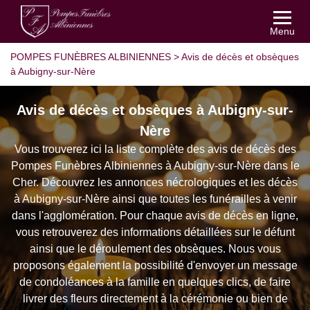
Menu
POMPES FUNÈBRES ALBINIENNES
>
Avis de décès et obsèques
à Aubigny-sur-Nère
Avis de décès et obsèques à Aubigny-sur-
Nère
Vous trouverez ici la liste complète des avis de décès des
Pompes Funèbres Albiniennes à Aubigny-sur-Nère dans le
Cher. Découvrez les annonces nécrologiques et les décès
à Aubigny-sur-Nère ainsi que toutes les funérailles à venir
dans l'agglomération. Pour chaque avis de décès en ligne,
vous retrouverez des informations détaillées sur le défunt
ainsi que le déroulement des obsèques. Nous vous
proposons également la possibilité d'envoyer un message
de condoléances à la famille en quelques clics, de faire
livrer des fleurs directement à la cérémonie ou bien de